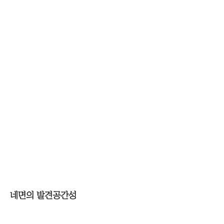
콘
텐
츠
로
건
너
뛰
기
네면의 발견
공간성